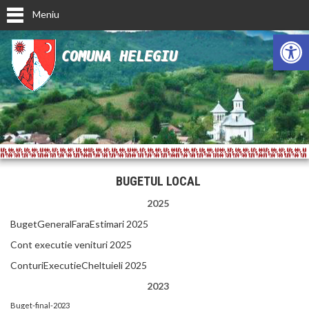
Meniu
Deschide ba
COMUNA HELEGIU
BUGETUL LOCAL
2025
BugetGeneralFaraEstimari 2025
Cont executie venituri 2025
ConturiExecutieCheltuieli 2025
2023
Buget-final-2023