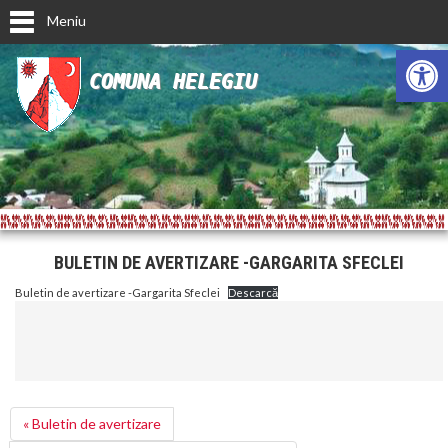
Meniu
Deschide ba
COMUNA HELEGIU
BULETIN DE AVERTIZARE -GARGARITA SFECLEI
Buletin de avertizare -Gargarita Sfeclei
Descarcă
« Buletin de avertizare