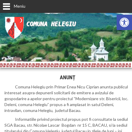
Meniu
Deschide ba
COMUNA HELEGIU
ANUNȚ
Comuna Helegiu prin Primar Enea Nicu Ciprian anunta publicul
interesat asupra depunerii solicitarii de emitere a avizului de
gospodarire a apelor pentru proiectul “Modernizare str. Bisericii, loc.
Deleni, comuna Helegiu” propus a fi amplasat in satul Deleni,
intravilan, comuna Helegiu, judetul Bacau.
Informatiile privind proiectul propus pot fi consultate la sediul
SGA Bacau, str.
Nicolae Lascar Bogdan nr 15 C, BACAU
, si la sediul
titularului din Comuna Helegiu, judetul Bacau in zilele de luni – joi,