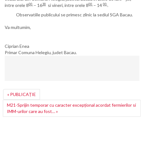
00
30
00
00
intre orele 8
– 16
si vineri, intre orele 8
– 14
.
Observatiile publicului se primesc zilnic la sediul SGA Bacau.
Va multumim,
Ciprian Enea
Primar Comuna Helegiu, judet Bacau.
« PUBLICAȚIE
M21-Sprijin temporar cu caracter excepțional acordat fermierilor si
IMM-urilor care au fost… »