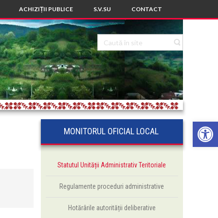
ACHIZIȚII PUBLICE
S.V.SU
CONTACT
Deschide ba
MONITORUL OFICIAL LOCAL
Statutul Unității Administrativ Teritoriale
Regulamente proceduri administrative
Hotărârile autorității deliberative