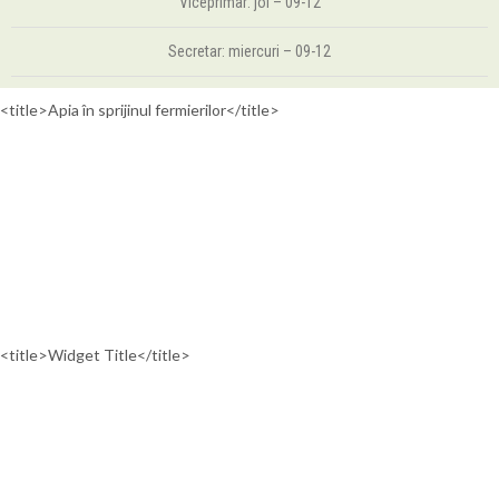
Viceprimar: joi – 09-12
Secretar: miercuri – 09-12
<title>Apia în sprijinul fermierilor</title>
<title>Widget Title</title>