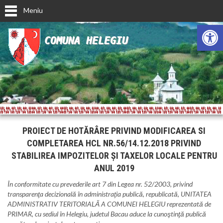
Meniu
Deschide ba
COMUNA HELEGIU
PROIECT DE HOTĂRÂRE PRIVIND MODIFICAREA SI
COMPLETAREA HCL NR.56/14.12.2018 PRIVIND
STABILIREA IMPOZITELOR ŞI TAXELOR LOCALE PENTRU
ANUL 2019
În conformitate cu prevederile art 7 din Legea nr. 52/2003, privind
transparenţa decizională în administraţia publică, republicată, UNITATEA
ADMINISTRATIV TERITORIALĂ A COMUNEI HELEGIU reprezentată de
PRIMAR, cu sediul în Helegiu, judetul Bacau aduce la cunoştinţă publică