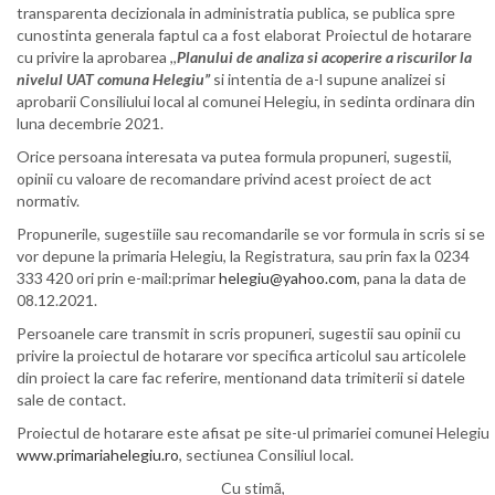
transparenta decizionala in administratia publica, se publica spre
cunostinta generala faptul ca a fost elaborat Proiectul de hotarare
cu privire la aprobarea ,,
Planului de analiza si acoperire a riscurilor la
nivelul UAT comuna Helegiu”
si intentia de a-l supune analizei si
aprobarii Consiliului local al comunei Helegiu, in sedinta ordinara din
luna decembrie 2021.
Orice persoana interesata va putea formula propuneri, sugestii,
opinii cu valoare de recomandare privind acest proiect de act
normativ.
Propunerile, sugestiile sau recomandarile se vor formula in scris si se
vor depune la primaria Helegiu, la Registratura, sau prin fax la 0234
333 420 ori prin e-mail:primar
helegiu@yahoo.com
, pana la data de
08.12.2021.
Persoanele care transmit in scris propuneri, sugestii sau opinii cu
privire la proiectul de hotarare vor specifica articolul sau articolele
din proiect la care fac referire, mentionand data trimiterii si datele
sale de contact.
Proiectul de hotarare este afisat pe site-ul primariei comunei Helegiu
www.primariahelegiu.ro
, sectiunea Consiliul local.
Cu stimã,