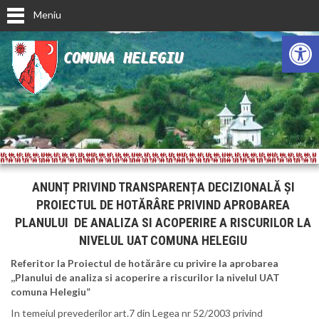
Meniu
Deschide ba
COMUNA HELEGIU
ANUNȚ PRIVIND TRANSPARENȚA DECIZIONALĂ ȘI
PROIECTUL DE HOTĂRÂRE PRIVIND APROBAREA
PLANULUI DE ANALIZA SI ACOPERIRE A RISCURILOR LA
NIVELUL UAT COMUNA HELEGIU
Referitor la Proiectul de hotărâre
cu privire la aprobarea
,,Planului de analiza si acoperire a riscurilor la nivelul UAT
comuna Helegiu”
In temeiul prevederilor art.7 din Legea nr 52/2003 privind